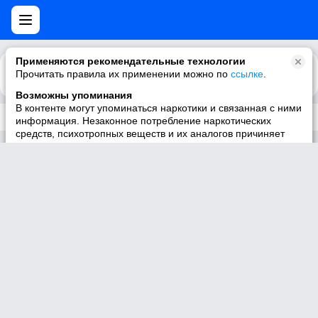
Применяются рекомендательные технологии
Прочитать правила их применении можно по
Каталог
Рекомендации
ссылке
.
Возможны упоминания
В контенте могут упоминаться наркотики и связанная с ними
Трек не существует
информация. Незаконное потребление наркотических
средств, психотропных веществ и их аналогов причиняет
вред здоровью, их незаконный оборот запрещён и влечёт
установленную законодательством ответственность