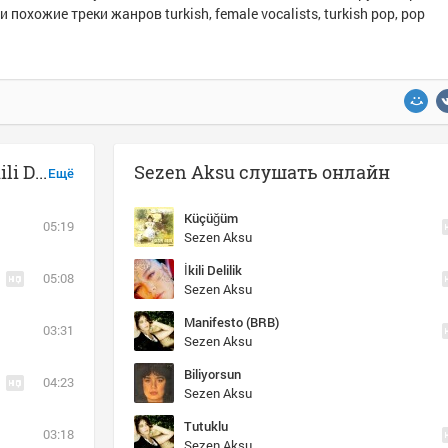
и похожие треки жанров turkish, female vocalists, turkish pop, pop
Музыка похожая на Sezen Aksu - İkili Delilik
Sezen Aksu слушать онлайн
Ещё
Küçüğüm
05:19
Sezen Aksu
İkili Delilik
05:08
Sezen Aksu
Manifesto (BRB)
03:31
Sezen Aksu
Biliyorsun
04:23
Sezen Aksu
Tutuklu
03:18
Sezen Aksu