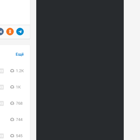
Ещё
1.2K
1K
768
744
545