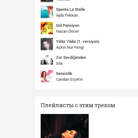
Spente Le Stelle
Ajda Pekkan
Gül Pansiyon
Nazan Öncel
Yıldız Yıldız (1. versiyon)
Aşkın Nur Yengi
Zor Sevdiğimden
Sıla
Sensizlik
Candan Erçetin
Плейлисты с этим треком