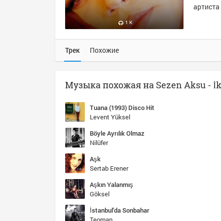
артиста 
1 K
Трек
Похожие
Tuana (1993) Disco Hit
Levent Yüksel
Böyle Ayrılık Olmaz
Nilüfer
Aşk
Sertab Erener
Aşkın Yalanmış
Göksel
İstanbul'da Sonbahar
Teoman