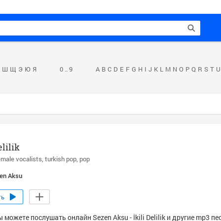
Ш
Щ
Э
Ю
Я
0 .. 9
A
B
C
D
E
F
G
H
I
J
K
L
M
N
O
P
Q
R
S
T
U
elilik
emale vocalists
turkish pop
pop
en Aksu
ть
 можете послушать онлайн Sezen Aksu - İkili Delilik и другие mp3 пе