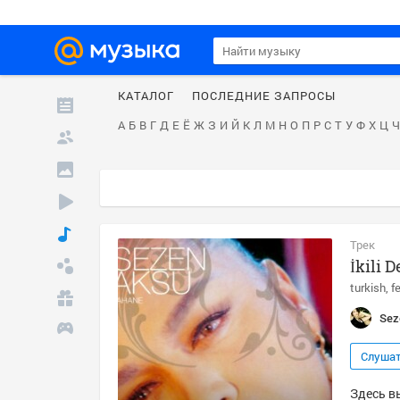
КАТАЛОГ
ПОСЛЕДНИЕ ЗАПРОСЫ
А
Б
В
Г
Д
Е
Ё
Ж
З
И
Й
К
Л
М
Н
О
П
Р
С
Т
У
Ф
Х
Ц
Ч
Трек
İkili D
turkish
f
Sez
Слуша
Здесь вы