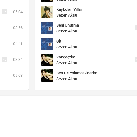
Kaybolan Yıllar
05:04
Sezen Aksu
Beni Unutma
03:56
Sezen Aksu
Git
04:41
Sezen Aksu
Vazgeçtim
03:34
Sezen Aksu
Ben De Yoluma Giderim
05:03
Sezen Aksu