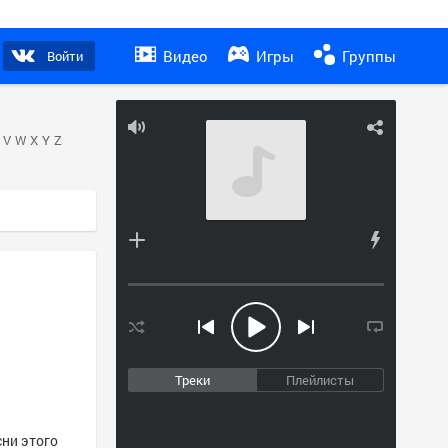
Видео
Игры
Группы
Войти
V
W
X
Y
Z
Треки
Плейлисты
сни этого