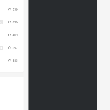
539
436
409
397
383