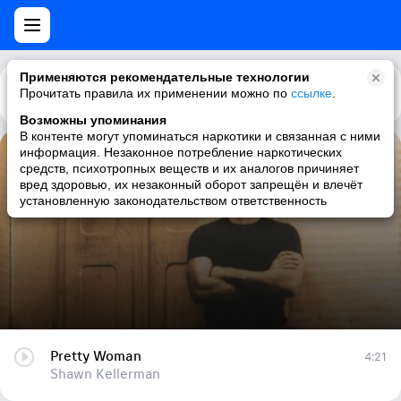
Применяются рекомендательные технологии
Прочитать правила их применении можно по
Каталог
Рекомендации
ссылке
.
Возможны упоминания
В контенте могут упоминаться наркотики и связанная с ними
информация. Незаконное потребление наркотических
Pretty Woman
средств, психотропных веществ и их аналогов причиняет
вред здоровью, их незаконный оборот запрещён и влечёт
Shawn Kellerman
установленную законодательством ответственность
Pretty Woman
4:21
Shawn Kellerman