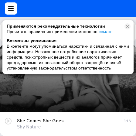
Применяются рекомендательные технологии
Прочитать правила их применении можно по
Каталог
Рекомендации
ссылке
.
Возможны упоминания
В контенте могут упоминаться наркотики и связанная с ними
информация. Незаконное потребление наркотических
She Comes She Goes
средств, психотропных веществ и их аналогов причиняет
вред здоровью, их незаконный оборот запрещён и влечёт
Shy Nature
установленную законодательством ответственность
She Comes She Goes
3:16
Shy Nature