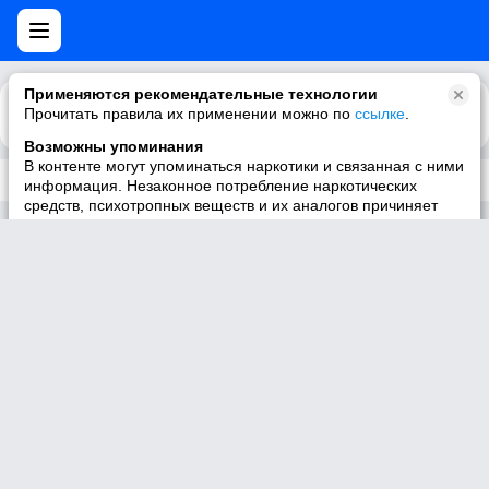
Применяются рекомендательные технологии
Прочитать правила их применении можно по
Каталог
Рекомендации
ссылке
.
Возможны упоминания
В контенте могут упоминаться наркотики и связанная с ними
Трек не существует
информация. Незаконное потребление наркотических
средств, психотропных веществ и их аналогов причиняет
вред здоровью, их незаконный оборот запрещён и влечёт
установленную законодательством ответственность