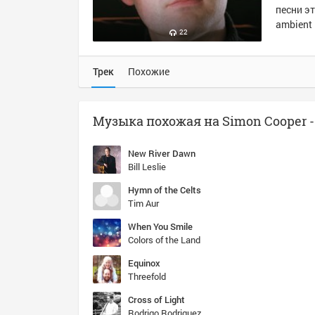
песни эт
ambient
22
Трек
Похожие
New River Dawn
Bill Leslie
Hymn of the Celts
Tim Aur
When You Smile
Colors of the Land
Equinox
Threefold
Cross of Light
Rodrigo Rodriguez