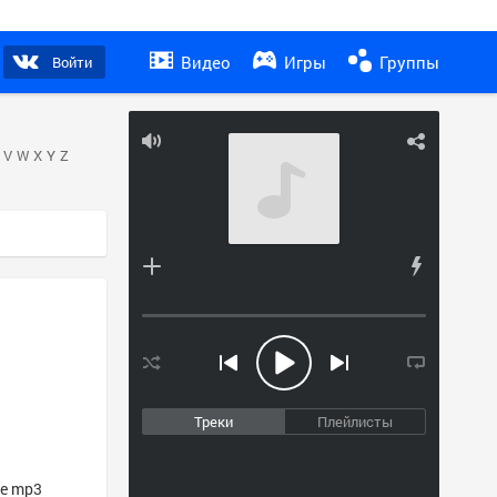
Видео
Игры
Группы
Войти
V
W
X
Y
Z
Треки
Плейлисты
ие mp3