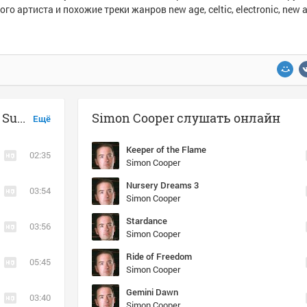
ого артиста и похожие треки жанров new age, celtic, electronic, new 
Музыка похожая на Simon Cooper - Sunset, Moonrise
Simon Cooper слушать онлайн
Ещё
Keeper of the Flame
02:35
Simon Cooper
Nursery Dreams 3
03:54
Simon Cooper
Stardance
03:56
Simon Cooper
Ride of Freedom
05:45
Simon Cooper
Gemini Dawn
03:40
Simon Cooper