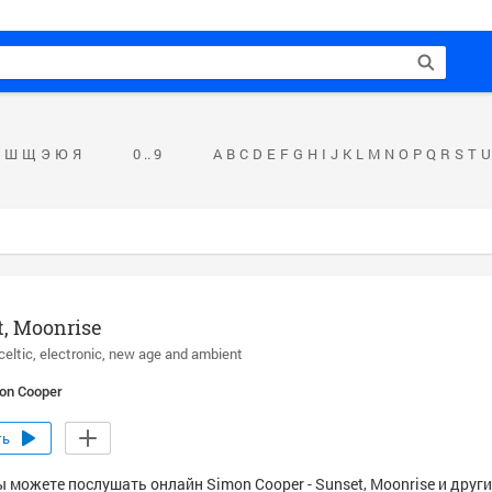
Ш
Щ
Э
Ю
Я
0 .. 9
A
B
C
D
E
F
G
H
I
J
K
L
M
N
O
P
Q
R
S
T
U
, Moonrise
celtic
electronic
new age and ambient
on Cooper
ть
ы можете послушать онлайн Simon Cooper - Sunset, Moonrise и друг