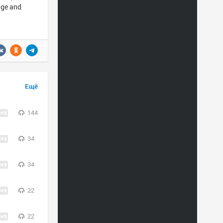
age and
Ещё
144
34
34
22
22