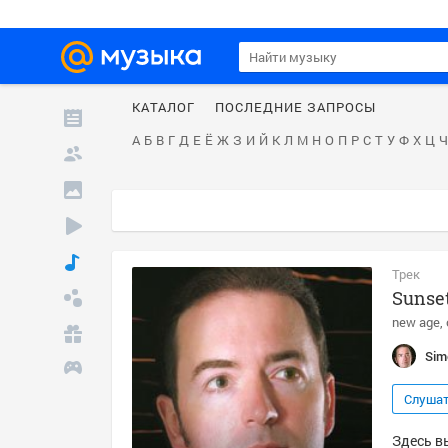
КАТАЛОГ
ПОСЛЕДНИЕ ЗАПРОСЫ
А
Б
В
Г
Д
Е
Ё
Ж
З
И
Й
К
Л
М
Н
О
П
Р
С
Т
У
Ф
Х
Ц
Ч
Трек
Sunset
new age
Sim
Слуша
Здесь в