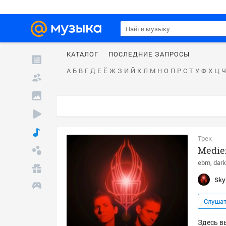
КАТАЛОГ
ПОСЛЕДНИЕ ЗАПРОСЫ
А
Б
В
Г
Д
Е
Ё
Ж
З
И
Й
К
Л
М
Н
О
П
Р
С
Т
У
Ф
Х
Ц
Ч
Трек
Medie
ebm
dark
Sky
Слуша
Здесь вы