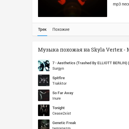
mp3 песн
Трек
Похожие
Surgyn
Spitfire
Trakktor
So Far Away
Inure
Tonight
Cease2xist
Genetic Freak
terrorgazm