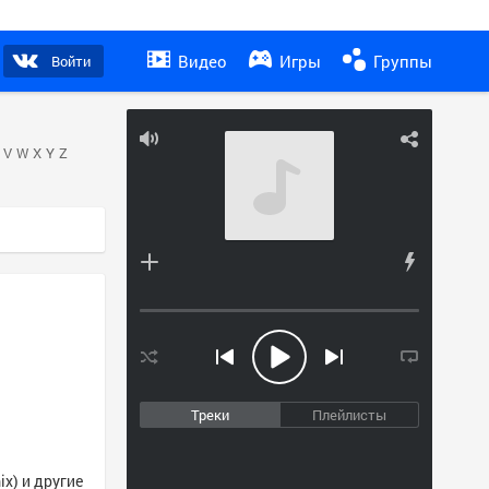
Видео
Игры
Группы
Войти
V
W
X
Y
Z
Треки
Плейлисты
ix) и другие