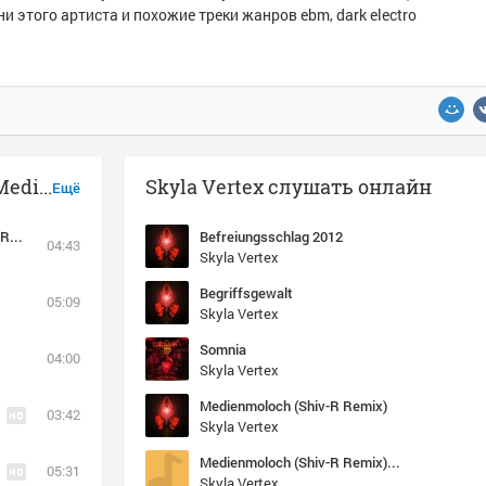
и этого артиста и похожие треки жанров ebm, dark electro
Музыка похожая на Skyla Vertex - Medienmoloch (Shiv-R Remix)
Skyla Vertex слушать онлайн
Ещё
7 - Aesthetics (Trashed By ELLIOTT BERLIN) (Restitched [2013])
Befreiungsschlag 2012
04:43
Skyla Vertex
Begriffsgewalt
05:09
Skyla Vertex
Somnia
04:00
Skyla Vertex
Medienmoloch (Shiv-R Remix)
03:42
Skyla Vertex
Medienmoloch (Shiv-R Remix) (Shiv-R Remix)
05:31
Skyla Vertex