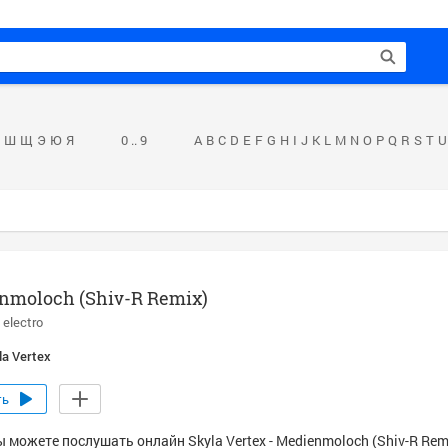
Ш
Щ
Э
Ю
Я
0 .. 9
A
B
C
D
E
F
G
H
I
J
K
L
M
N
O
P
Q
R
S
T
U
nmoloch (Shiv-R Remix)
 electro
la Vertex
ть
 можете послушать онлайн Skyla Vertex - Medienmoloch (Shiv-R Rem