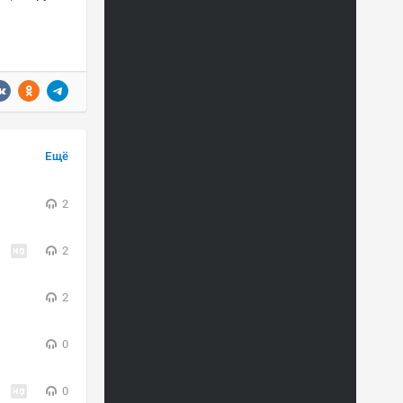
Ещё
2
2
2
0
0