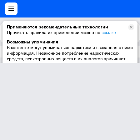
Применяются рекомендательные технологии
Прочитать правила их применении можно по
Каталог
Рекомендации
ссылке
.
Возможны упоминания
В контенте могут упоминаться наркотики и связанная с ними
Трек не существует
информация. Незаконное потребление наркотических
средств, психотропных веществ и их аналогов причиняет
вред здоровью, их незаконный оборот запрещён и влечёт
установленную законодательством ответственность