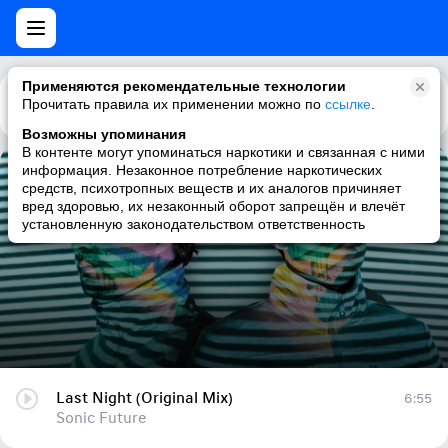
Применяются рекомендательные технологии
Прочитать правила их применении можно по
Каталог
Рекомендации
ссылке
.
Возможны упоминания
В контенте могут упоминаться наркотики и связанная с ними
информация. Незаконное потребление наркотических
Last Night (Original Mix)
средств, психотропных веществ и их аналогов причиняет
вред здоровью, их незаконный оборот запрещён и влечёт
Sonic Future
установленную законодательством ответственность
Last Night (Original Mix)
6:55
Sonic Future