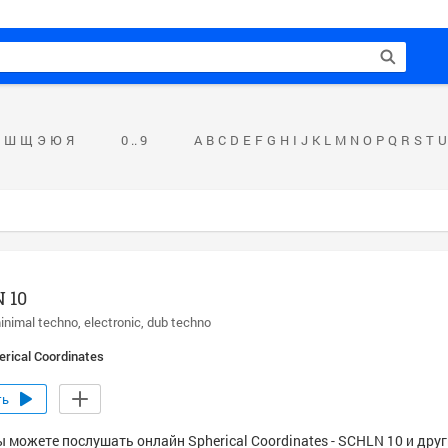
Ш
Щ
Э
Ю
Я
0 .. 9
A
B
C
D
E
F
G
H
I
J
K
L
M
N
O
P
Q
R
S
T
U
 10
inimal techno
electronic
dub techno
erical Coordinates
ть
ы можете послушать онлайн Spherical Coordinates - SCHLN 10 и дру