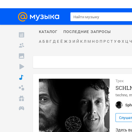
КАТАЛОГ
ПОСЛЕДНИЕ ЗАПРОСЫ
А
Б
В
Г
Д
Е
Ё
Ж
З
И
Й
К
Л
М
Н
О
П
Р
С
Т
У
Ф
Х
Ц
Ч
Трек
SCHLN
techno
m
Sph
Слуша
Здесь в