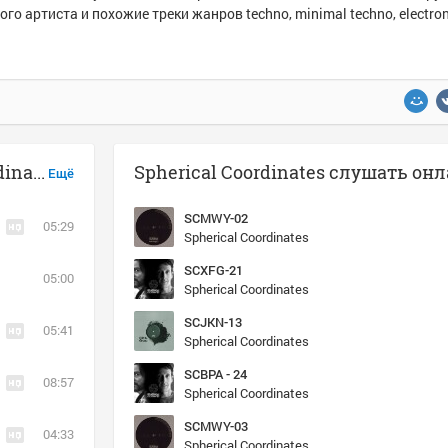
ого артиста и похожие треки жанров techno, minimal techno, electron
Музыка похожая на Spherical Coordinates - SCHLN 10
Spherical Coordinates слушать он
Ещё
SCMWY-02
05:29
Spherical Coordinates
SCXFG-21
05:00
Spherical Coordinates
SCJKN-13
05:41
Spherical Coordinates
SCBPA - 24
08:57
Spherical Coordinates
SCMWY-03
04:33
Spherical Coordinates