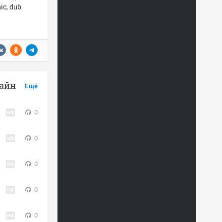
ic, dub
лайн
Ещё
0
0
0
0
0