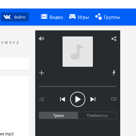
Видео
Игры
Группы
Войти
V
W
X
Y
Z
Треки
Плейлисты
гие mp3