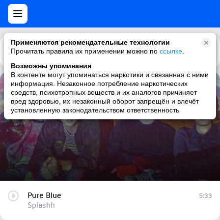
Применяются рекомендательные технологии
Прочитать правила их применении можно по
Каталог
Рекомендации
ссылке
.
Возможны упоминания
В контенте могут упоминаться наркотики и связанная с ними
информация. Незаконное потребление наркотических
Pure Blue
средств, психотропных веществ и их аналогов причиняет
вред здоровью, их незаконный оборот запрещён и влечёт
Splashh
установленную законодательством ответственность
Pure Blue
5:33
Splashh