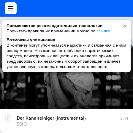
Применяются рекомендательные технологии
Прочитать правила их применении можно по
Каталог
Рекомендации
ссылке
.
Возможны упоминания
В контенте могут упоминаться наркотики и связанная с ними
информация. Незаконное потребление наркотических
Der Kanalreiniger (instrumental)
средств, психотропных веществ и их аналогов причиняет
вред здоровью, их незаконный оборот запрещён и влечёт
SSIO
установленную законодательством ответственность
Der Kanalreiniger (instrumental)
3:44
SSIO