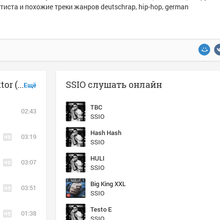
тиста и похожие треки жанров deutschrap, hip-hop, german
Музыка похожая на SSIO - Suchtfaktor (feat. Xatar)
SSIO слушать онлайн
Ещё
TBC
02:43
SSIO
Hash Hash
03:19
SSIO
HULI
03:07
SSIO
Big King XXL
03:51
SSIO
Testo E
01:38
SSIO