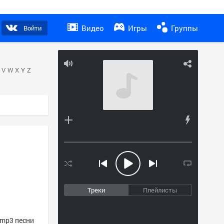
Видео
Игры
Группы
Войти
V
W
X
Y
Z
Треки
Плейлисты
 mp3 песни