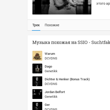
этого ар
Трек
Похожие
Warum
DCVDNS
Dago
Genetikk
Dichter & Henker (Bonus Track)
DCVDNS
Jordan Belfort
Genetikk
Ger
DCVDNS