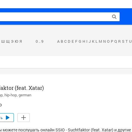
Ш
Щ
Э
Ю
Я
0 .. 9
A
B
C
D
E
F
G
H
I
J
K
L
M
N
O
P
Q
R
S
T
U
aktor (feat. Xatar)
ap
hip-hop
german
O
ть
 можете послушать онлайн SSIO - Suchtfaktor (feat. Xatar) и другие