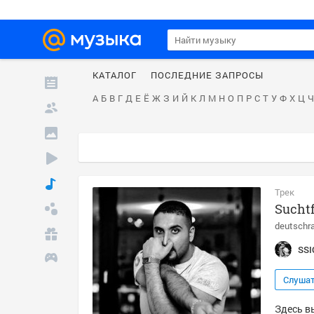
КАТАЛОГ
ПОСЛЕДНИЕ ЗАПРОСЫ
А
Б
В
Г
Д
Е
Ё
Ж
З
И
Й
К
Л
М
Н
О
П
Р
С
Т
У
Ф
Х
Ц
Ч
Трек
Suchtf
deutschr
SSI
Слуша
Здесь вы