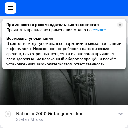
Применяются рекомендательные технологии
Прочитать правила их применении можно по
Каталог
Рекомендации
ссылке
.
Возможны упоминания
В контенте могут упоминаться наркотики и связанная с ними
информация. Незаконное потребление наркотических
Nabucco 2000 Gefangenenchor
средств, психотропных веществ и их аналогов причиняет
вред здоровью, их незаконный оборот запрещён и влечёт
Stefan Mross
установленную законодательством ответственность
Nabucco 2000 Gefangenenchor
3:58
Stefan Mross