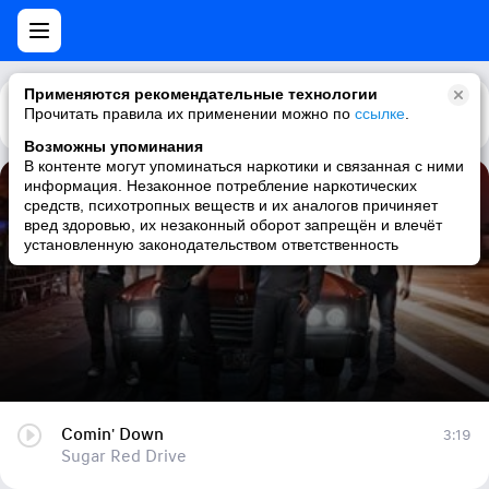
Применяются рекомендательные технологии
Прочитать правила их применении можно по
Каталог
Рекомендации
ссылке
.
Возможны упоминания
В контенте могут упоминаться наркотики и связанная с ними
информация. Незаконное потребление наркотических
Comin' Down
средств, психотропных веществ и их аналогов причиняет
вред здоровью, их незаконный оборот запрещён и влечёт
Sugar Red Drive
установленную законодательством ответственность
Comin' Down
3:19
Sugar Red Drive