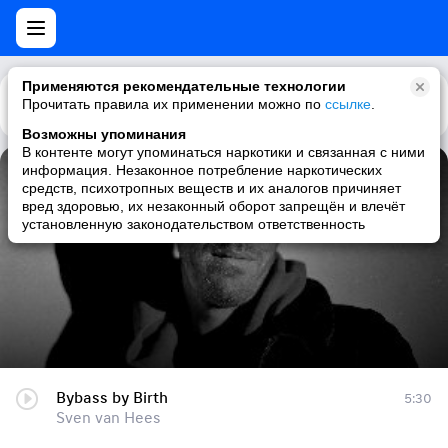
Применяются рекомендательные технологии
Прочитать правила их применении можно по
Каталог
Рекомендации
ссылке
.
Возможны упоминания
В контенте могут упоминаться наркотики и связанная с ними
информация. Незаконное потребление наркотических
Bybass by Birth
средств, психотропных веществ и их аналогов причиняет
вред здоровью, их незаконный оборот запрещён и влечёт
Sven van Hees
установленную законодательством ответственность
Bybass by Birth
5:30
Sven van Hees