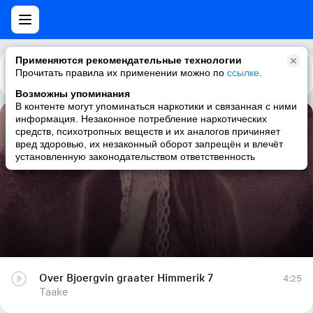
Применяются рекомендательные технологии
Прочитать правила их применении можно по
Каталог
Рекомендации
ссылке
.
Возможны упоминания
В контенте могут упоминаться наркотики и связанная с ними
информация. Незаконное потребление наркотических
Over Bjoergvin graater Himmerik 7
средств, психотропных веществ и их аналогов причиняет
вред здоровью, их незаконный оборот запрещён и влечёт
Taake
установленную законодательством ответственность
Over Bjoergvin graater Himmerik 7
4:25
Taake