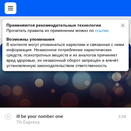
Применяются рекомендательные технологии
Прочитать правила их применении можно по
Каталог
Рекомендации
ссылке
.
Возможны упоминания
В контенте могут упоминаться наркотики и связанная с ними
информация. Незаконное потребление наркотических
ill be your nomber one
средств, психотропных веществ и их аналогов причиняет
вред здоровью, их незаконный оборот запрещён и влечёт
Th Express
установленную законодательством ответственность
ill be your nomber one
3:38
Th Express