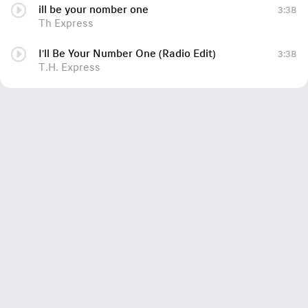
ill be your nomber one
3:38
Th Express
I'll Be Your Number One (Radio Edit)
3:38
T.H. Express