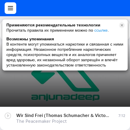
Применяются рекомендательные технологии
Прочитать правила их применении можно по
Каталог
Рекомендации
ссылке
.
Возможны упоминания
В контенте могут упоминаться наркотики и связанная с ними
информация. Незаконное потребление наркотических
Wir Sind Frei (Thomas Schumacher & Victor Ruiz Remix)
средств, психотропных веществ и их аналогов причиняет
вред здоровью, их незаконный оборот запрещён и влечёт
The Peacemaker Project
установленную законодательством ответственность
Wir Sind Frei (Thomas Schumacher & Victor Ruiz Remix)
7:12
The Peacemaker Project