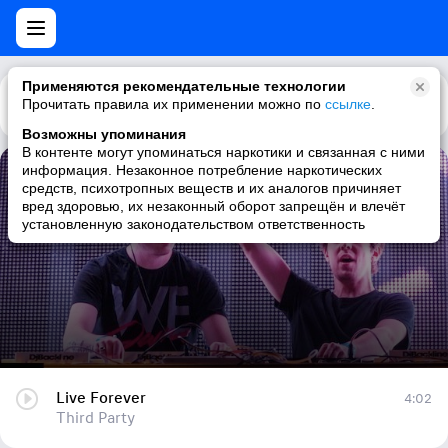
Применяются рекомендательные технологии
Прочитать правила их применении можно по
Каталог
Рекомендации
ссылке
.
Возможны упоминания
В контенте могут упоминаться наркотики и связанная с ними
информация. Незаконное потребление наркотических
Live Forever
средств, психотропных веществ и их аналогов причиняет
вред здоровью, их незаконный оборот запрещён и влечёт
Third Party
установленную законодательством ответственность
Live Forever
4:02
Third Party