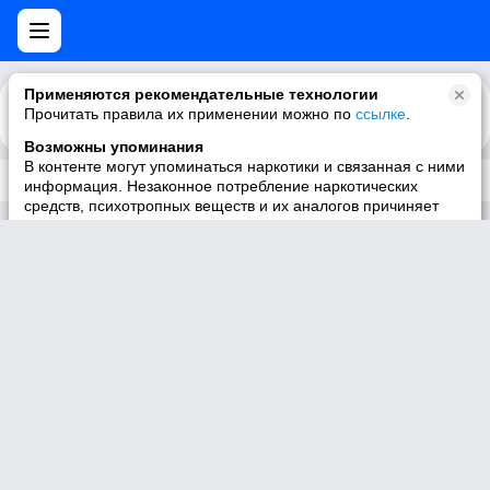
Применяются рекомендательные технологии
Прочитать правила их применении можно по
Каталог
Рекомендации
ссылке
.
Возможны упоминания
В контенте могут упоминаться наркотики и связанная с ними
Трек не существует
информация. Незаконное потребление наркотических
средств, психотропных веществ и их аналогов причиняет
вред здоровью, их незаконный оборот запрещён и влечёт
установленную законодательством ответственность