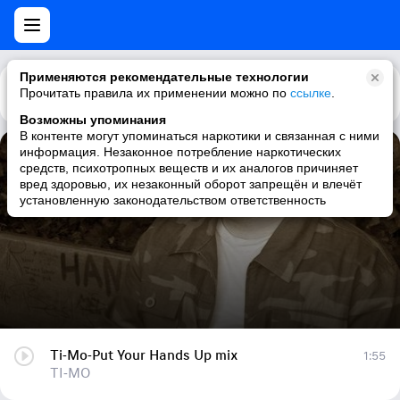
Применяются рекомендательные технологии
Прочитать правила их применении можно по
Каталог
Рекомендации
ссылке
.
Возможны упоминания
В контенте могут упоминаться наркотики и связанная с ними
информация. Незаконное потребление наркотических
Ti-Mo-Put Your Hands Up mix
средств, психотропных веществ и их аналогов причиняет
вред здоровью, их незаконный оборот запрещён и влечёт
TI-MO
установленную законодательством ответственность
Ti-Mo-Put Your Hands Up mix
1:55
TI-MO