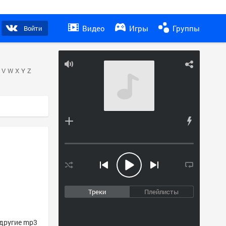
Видео
Игры
Группы
Войти
V
W
X
Y
Z
Треки
Плейлисты
 другие mp3