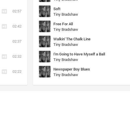
Soft
02:57
Tiny Bradshaw
Free For All
02:42
Tiny Bradshaw
Walkin' The Chalk Line
02:37
Tiny Bradshaw
I'm Going to Have Myself a Ball
02:32
Tiny Bradshaw
Newspaper Boy Blues
02:22
Tiny Bradshaw