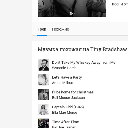
песни эт
2
Трек
Похожие
Don't Take My Whiskey Away from Me
Wynonie Harris
Let's Have a Party
Amos Milburn
I'll be home for christmas
Bull Moose Jackson
Captain Kidd (1945)
Ella Mae Morse
Time After Time
Big Joe Turner