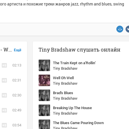
ого артиста и похожие треки жанров jazz, rhythm and blues, swing
Музыка похожая на Tiny Bradshaw - Walkin' The Chalk Line
Tiny Bradshaw слушать онлайн
Ещё
The Train Kept on a'Rollin'
02:13
Tiny Bradshaw
Well Oh Well
02:31
Tiny Bradshaw
Brad's Blues
02:30
Tiny Bradshaw
Breaking Up The House
02:49
Tiny Bradshaw
The Blues Came Pouring Down
03:54
Tiny Bradshaw