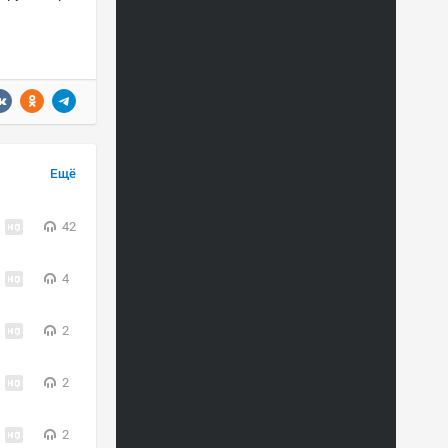
Ещё
42
4
2
2
2