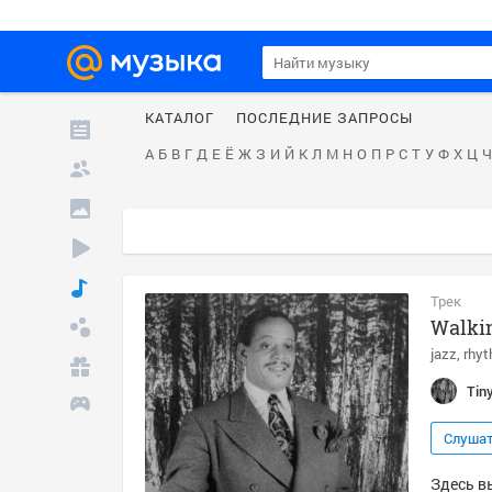
КАТАЛОГ
ПОСЛЕДНИЕ ЗАПРОСЫ
А
Б
В
Г
Д
Е
Ё
Ж
З
И
Й
К
Л
М
Н
О
П
Р
С
Т
У
Ф
Х
Ц
Ч
Трек
Walkin
jazz
rhyt
Tin
Слуша
Здесь вы