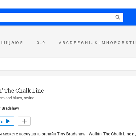
Ш
Щ
Э
Ю
Я
0 .. 9
A
B
C
D
E
F
G
H
I
J
K
L
M
N
O
P
Q
R
S
T
U
' The Chalk Line
hm and blues
swing
y Bradshaw
ть
 можете послушать онлайн Tiny Bradshaw - Walkin' The Chalk Line и