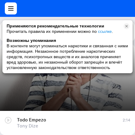
Применяются рекомендательные технологии
Прочитать правила их применении можно по
Каталог
Рекомендации
ссылке
.
Возможны упоминания
В контенте могут упоминаться наркотики и связанная с ними
информация. Незаконное потребление наркотических
Todo Empezo
средств, психотропных веществ и их аналогов причиняет
вред здоровью, их незаконный оборот запрещён и влечёт
Tony Dize
установленную законодательством ответственность
Todo Empezo
2:14
Tony Dize