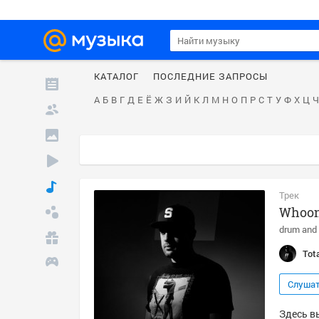
КАТАЛОГ
ПОСЛЕДНИЕ ЗАПРОСЫ
А
Б
В
Г
Д
Е
Ё
Ж
З
И
Й
К
Л
М
Н
О
П
Р
С
Т
У
Ф
Х
Ц
Ч
Трек
Whoon
drum and
Tot
Слуша
Здесь вы