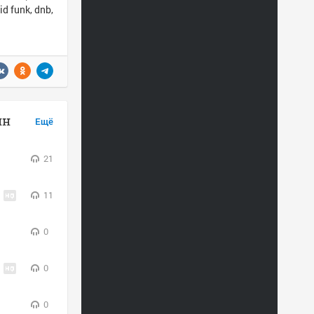
d funk, dnb,
йн
Ещё
21
11
0
0
0