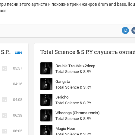
p3 песни этого артиста и похожие треки жанров drum and bass, liqui
ass
Музыка похожая на Total Science & S.P.Y - Whoonga (Chroma remix)
Total Science & S.P.Y слушать онла
Ещё
Double Trouble >2deep
05:57
Total Science & S.P.Y
Gangsta
04:16
Total Science & S.P.Y
Jericho
04:08
Total Science & S.P.Y
Whoonga (Chroma remix)
06:39
Total Science & S.P.Y
Magic Hour
06:05
Total Science & S.P.Y