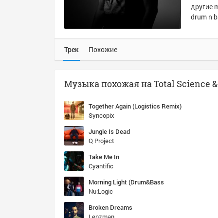
другие m
drum n b
Трек
Похожие
Together Again (Logistics Remix)
Syncopix
Jungle Is Dead
Q Project
Take Me In
Cyantific
Morning Light (Drum&Bass
Nu:Logic
Broken Dreams
Lenzman