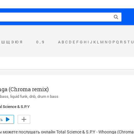
Ш
Щ
Э
Ю
Я
0 .. 9
A
B
C
D
E
F
G
H
I
J
K
L
M
N
O
P
Q
R
S
T
U
ga (Chroma remix)
 bass
liquid funk
dnb
drum n bass
al Science & S.P.Y
ть
 можете послушать онлайн Total Science & S.P.Y - Whoonga (Chroma 