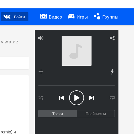
Видео
Игры
Группы
Войти
V
W
X
Y
Z
Треки
Плейлисты
remix) и