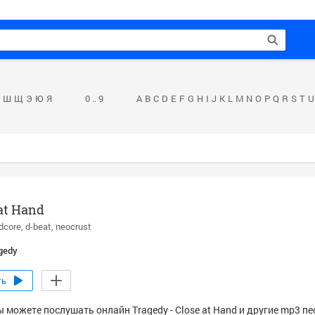
Ш
Щ
Э
Ю
Я
0 .. 9
A
B
C
D
E
F
G
H
I
J
K
L
M
N
O
P
Q
R
S
T
U
at Hand
dcore
d-beat
neocrust
gedy
ть
 можете послушать онлайн Tragedy - Close at Hand и другие mp3 пе