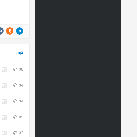
Ещё
38
34
34
32
32