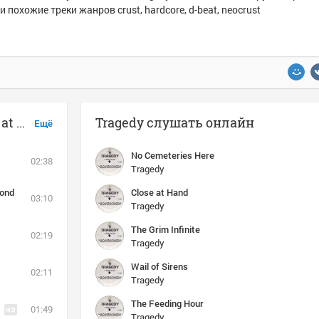
и похожие треки жанров crust, hardcore, d-beat, neocrust
Музыка похожая на Tragedy - Close at Hand
Tragedy слушать онлайн
Ещё
No Cemeteries Here
02:38
Tragedy
cond
Close at Hand
03:10
Tragedy
The Grim Infinite
02:19
Tragedy
Wail of Sirens
02:11
Tragedy
The Feeding Hour
01:49
Tragedy