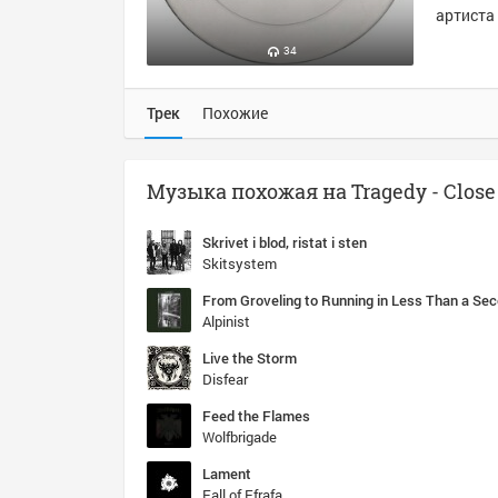
артиста 
34
Трек
Похожие
Skrivet i blod, ristat i sten
Skitsystem
From Groveling to Running in Less Than a Se
Alpinist
Live the Storm
Disfear
Feed the Flames
Wolfbrigade
Lament
Fall of Efrafa