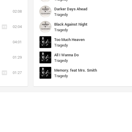
Darker Days Ahead
02:08
Tragedy
Black Against Night
02:04
Tragedy
Too Much Heaven
04:01
Tragedy
All I Wanna Do
01:29
Tragedy
Memory. feat Mrs. Smith
01:27
Tragedy