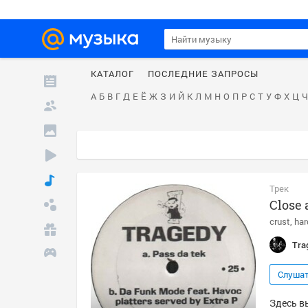
КАТАЛОГ
ПОСЛЕДНИЕ ЗАПРОСЫ
А
Б
В
Г
Д
Е
Ё
Ж
З
И
Й
К
Л
М
Н
О
П
Р
С
Т
У
Ф
Х
Ц
Ч
Трек
Close 
crust
har
Tra
Слуша
Здесь вы