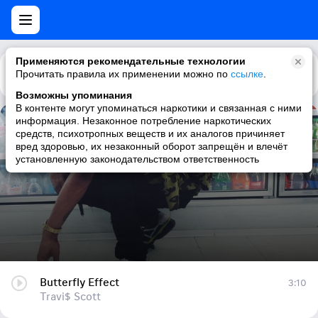
Применяются рекомендательные технологии
Прочитать правила их применении можно по
Каталог
Рекомендации
ссылке
.
Возможны упоминания
В контенте могут упоминаться наркотики и связанная с ними
информация. Незаконное потребление наркотических
Butterfly Effect
средств, психотропных веществ и их аналогов причиняет
вред здоровью, их незаконный оборот запрещён и влечёт
Travi$ Scott
установленную законодательством ответственность
Butterfly Effect
3:10
Travi$ Scott