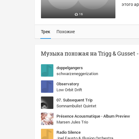
этого ар
16
Трек
Похожие
doppelgangers
schwarzeneggerization
Observatory
Low Orbit Drift
07. Subsequent Trip
Somnambulist Quintet
Présence Acousmatique - Album Preview
Marsen Jules Trio
Radio Silence
Joel Fausto & Illusion Orchestra