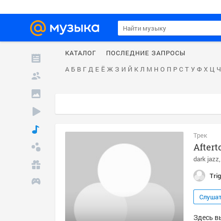
КАТАЛОГ
ПОСЛЕДНИЕ ЗАПРОСЫ
А
Б
В
Г
Д
Е
Ё
Ж
З
И
Й
К
Л
М
Н
О
П
Р
С
Т
У
Ф
Х
Ц
Ч
Трек
Aftert
dark jazz
Tri
Слуша
Здесь вы