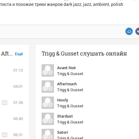
тиста и похожие треки жанров dark jazz, jazz, ambient, polish
Музыка похожая на Trigg & Gusset - Aftertouch
Trigg & Gusset слушать онлайн
Ещё
Avant Noir
01:13
Trigg & Gusset
Aftertouch
04:01
Trigg & Gusset
Howly
01:36
Trigg & Gusset
Stardust
06:40
Trigg & Gusset
Satori
06:31
Trigg & Gusset