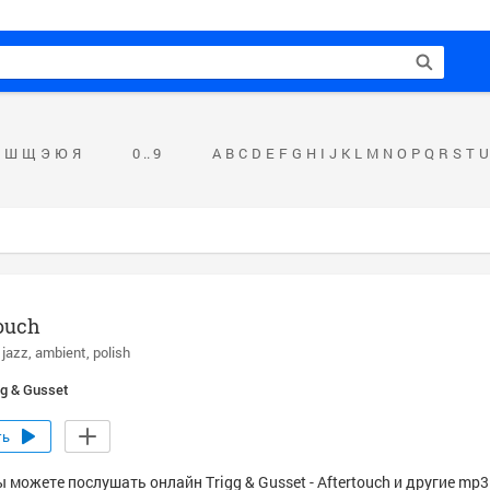
Ш
Щ
Э
Ю
Я
0 .. 9
A
B
C
D
E
F
G
H
I
J
K
L
M
N
O
P
Q
R
S
T
U
ouch
jazz
ambient
polish
gg & Gusset
ть
 можете послушать онлайн Trigg & Gusset - Aftertouch и другие mp3