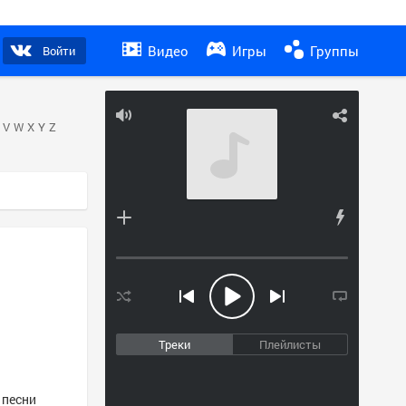
Видео
Игры
Группы
Войти
V
W
X
Y
Z
Треки
Плейлисты
 песни