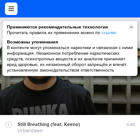
Применяются рекомендательные технологии
Прочитать правила их применении можно по
Каталог
Рекомендации
ссылке
.
Возможны упоминания
В контенте могут упоминаться наркотики и связанная с ними
информация. Незаконное потребление наркотических
Still Breathing (feat. Keeno)
средств, психотропных веществ и их аналогов причиняет
вред здоровью, их незаконный оборот запрещён и влечёт
Urbandawn
установленную законодательством ответственность
Still Breathing (feat. Keeno)
5:40
Urbandawn