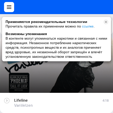
Применяются рекомендательные технологии
Прочитать правила их применении можно по
Каталог
Рекомендации
ссылке
.
Возможны упоминания
В контенте могут упоминаться наркотики и связанная с ними
информация. Незаконное потребление наркотических
Lifeline
средств, психотропных веществ и их аналогов причиняет
вред здоровью, их незаконный оборот запрещён и влечёт
VanVelzen
установленную законодательством ответственность
Lifeline
4:18
VanVelzen