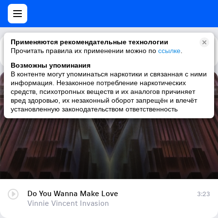
Применяются рекомендательные технологии
Прочитать правила их применении можно по
Каталог
Рекомендации
ссылке
.
Возможны упоминания
В контенте могут упоминаться наркотики и связанная с ними
информация. Незаконное потребление наркотических
Do You Wanna Make Love
средств, психотропных веществ и их аналогов причиняет
вред здоровью, их незаконный оборот запрещён и влечёт
Vinnie Vincent Invasion
установленную законодательством ответственность
Do You Wanna Make Love
3:23
Vinnie Vincent Invasion