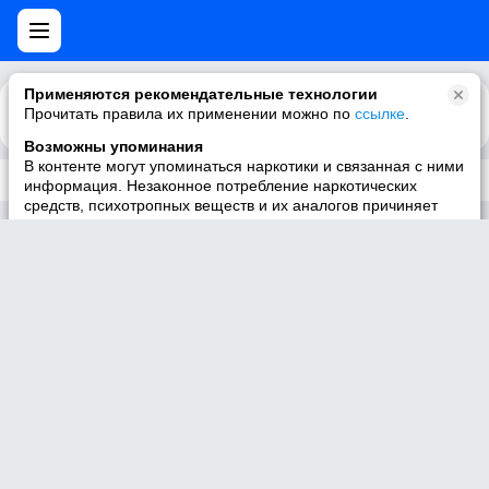
Применяются рекомендательные технологии
Прочитать правила их применении можно по
Каталог
Рекомендации
ссылке
.
Возможны упоминания
В контенте могут упоминаться наркотики и связанная с ними
Трек не существует
информация. Незаконное потребление наркотических
средств, психотропных веществ и их аналогов причиняет
вред здоровью, их незаконный оборот запрещён и влечёт
установленную законодательством ответственность