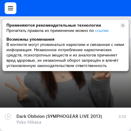
Применяются рекомендательные технологии
Прочитать правила их применении можно по
Каталог
Рекомендации
ссылке
.
Возможны упоминания
В контенте могут упоминаться наркотики и связанная с ними
информация. Незаконное потребление наркотических
Dark Oblivion (SYMPHOGEAR LIVE 2013)
средств, психотропных веществ и их аналогов причиняет
вред здоровью, их незаконный оборот запрещён и влечёт
Yoko Hikasa
установленную законодательством ответственность
Dark Oblivion (SYMPHOGEAR LIVE 2013)
3:32
Yoko Hikasa