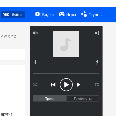
Видео
Игры
Группы
Войти
V
W
X
Y
Z
Треки
Плейлисты
и другие