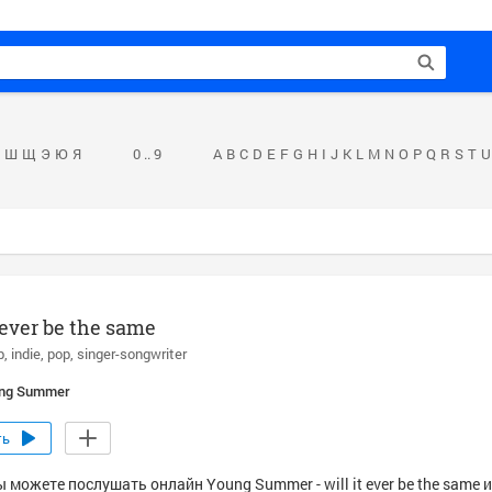
Ш
Щ
Э
Ю
Я
0 .. 9
A
B
C
D
E
F
G
H
I
J
K
L
M
N
O
P
Q
R
S
T
U
t ever be the same
p
indie
pop
singer-songwriter
ng Summer
ть
 можете послушать онлайн Young Summer - will it ever be the same 