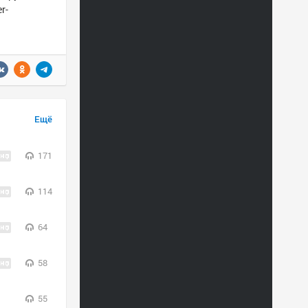
r-
Ещё
171
114
64
58
55