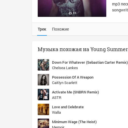
mp3 песн
songwrit
55
Трек
Похожие
Down For Whatever (Sebastian Carter Remix)
Chelsea Lankes
Possession Of A Weapon
Caitlyn Scarlett
Activate Me (SNBRN Remix)
ASTR
Love and Celebrate
Walla
Minimum Wage (The Heist)
Memoir