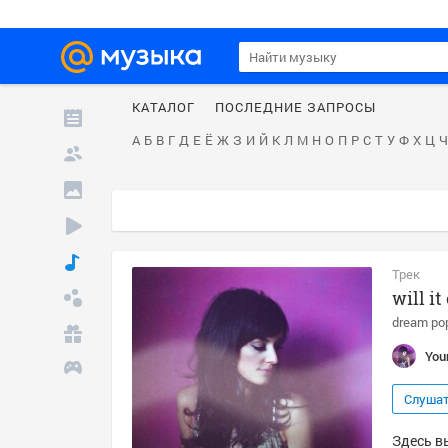
КАТАЛОГ
ПОСЛЕДНИЕ ЗАПРОСЫ
А
Б
В
Г
Д
Е
Ё
Ж
З
И
Й
К
Л
М
Н
О
П
Р
С
Т
У
Ф
Х
Ц
Ч
Трек
will i
dream po
You
Слуша
Здесь вы