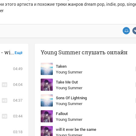
и этого артиста и похожие треки жанров dream pop, indie, pop, singe
er
Музыка похожая на Young Summer - will it ever be the same
Young Summer слушать онлайн
Ещё
Taken
04:49
Young Summer
Take Me Out
04:04
Young Summer
Sons Of Lightning
04:37
Young Summer
Fallout
03:44
Young Summer
will it ever be the same
03:18
Young Summer