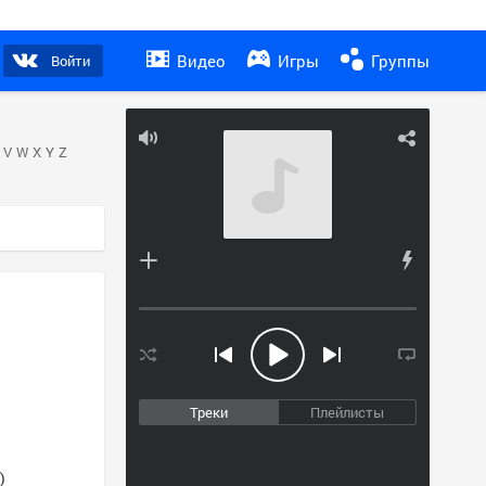
Видео
Игры
Группы
Войти
V
W
X
Y
Z
Треки
Плейлисты
)