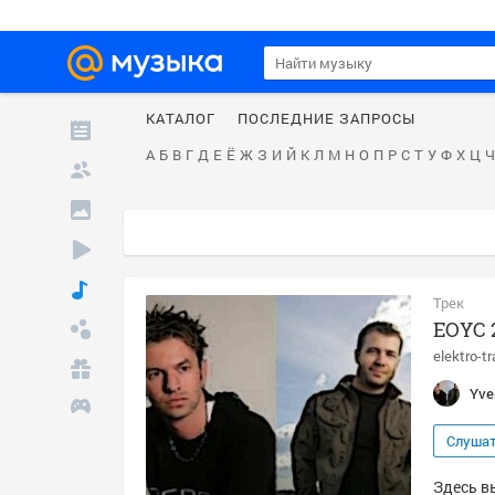
КАТАЛОГ
ПОСЛЕДНИЕ ЗАПРОСЫ
А
Б
В
Г
Д
Е
Ё
Ж
З
И
Й
К
Л
М
Н
О
П
Р
С
Т
У
Ф
Х
Ц
Ч
Трек
EOYC 2
elektro-t
Yve
Слуша
Здесь вы