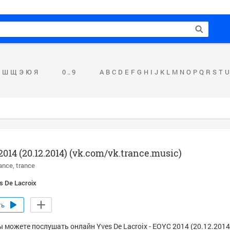
Ш
Щ
Э
Ю
Я
0 .. 9
A
B
C
D
E
F
G
H
I
J
K
L
M
N
O
P
Q
R
S
T
U
014 (20.12.2014) (vk.com/vk.trance.music)
rance
trance
s De Lacroix
ть
 можете послушать онлайн Yves De Lacroix - EOYC 2014 (20.12.2014