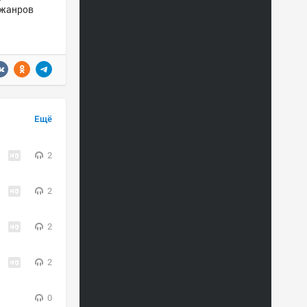
и жанров
Ещё
2
2
2
2
0