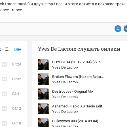
vk.trance.music) и другие mp3 песни этого артиста и похожие трек
rance, trance
Музыка похожая на Yves De Lacroix - EOYC 2014 (20.12.2014) (vk.com/vk.trance.music)
Yves De Lacroix слушать онлайн
Ещё
EOYC 2014 (20.12.2014) (vk.com/vk.trance.music)
07:24
Yves De Lacroix
Broken Flowers (Hazem Beltagui Remix)
03:32
Yves De Lacroix
Destroyves - Original Mix
03:41
Yves De Lacroix
Ashamed - Fabio XB Radio Edit
04:12
Yves De Lacroix
Fullovyves 003 (2014-09-04)
06:18
Yves De Lacroix