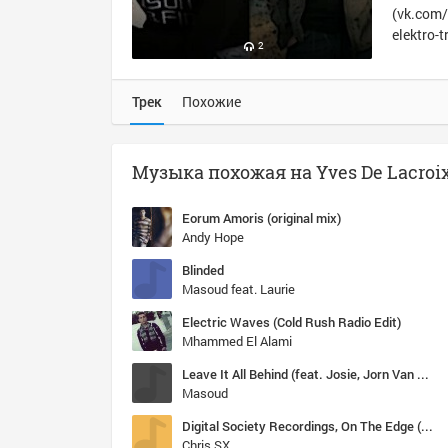
(vk.com/
elektro-t
2
Трек
Похожие
Eorum Amoris (original mix)
Andy Hope
Blinded
Masoud feat. Laurie
Electric Waves (Cold Rush Radio Edit)
Mhammed El Alami
Leave It All Behind (feat. Josie, Jorn Van Deynhoven Remix)
Masoud
Digital Society Recordings, On The Edge (Original Mix)
Chris SX