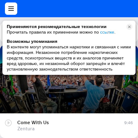
Применяются рекомендательные технологии
Прочитать правила их применении можно по
Каталог
Рекомендации
ссылке
.
Возможны упоминания
В контенте могут упоминаться наркотики и связанная с ними
информация. Незаконное потребление наркотических
Come With Us
средств, психотропных веществ и их аналогов причиняет
вред здоровью, их незаконный оборот запрещён и влечёт
Zentura
установленную законодательством ответственность
Come With Us
9:46
Zentura