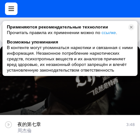
Применяются рекомендательные технологии
Прочитать правила их применении можно по
Каталог
Рекомендации
ссылке
.
Возможны упоминания
В контенте могут упоминаться наркотики и связанная с ними
информация. Незаконное потребление наркотических
夜的第七章
средств, психотропных веществ и их аналогов причиняет
вред здоровью, их незаконный оборот запрещён и влечёт
周杰倫
установленную законодательством ответственность
夜的第七章
3:48
周杰倫