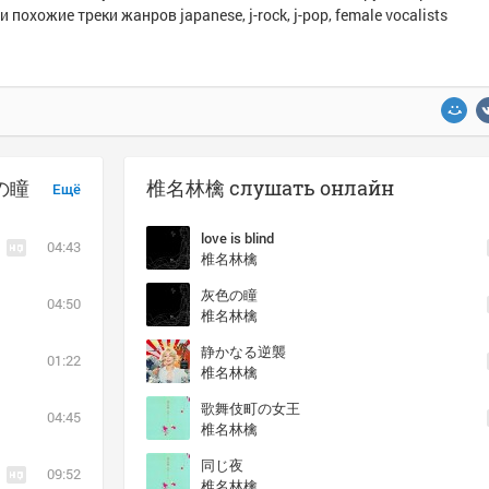
и похожие треки жанров japanese, j-rock, j-pop, female vocalists
色の瞳
椎名林檎 слушать онлайн
Ещё
love is blind
04:43
椎名林檎
灰色の瞳
04:50
椎名林檎
静かなる逆襲
01:22
椎名林檎
歌舞伎町の女王
04:45
椎名林檎
同じ夜
09:52
椎名林檎