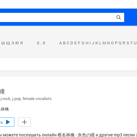
Ш
Щ
Э
Ю
Я
0 .. 9
A
B
C
D
E
F
G
H
I
J
K
L
M
N
O
P
Q
R
S
T
U
瞳
j-rock
j-pop
female vocalists
名林檎
ть
ы можете послушать онлайн 椎名林檎 - 灰色の瞳 и другие mp3 песни 