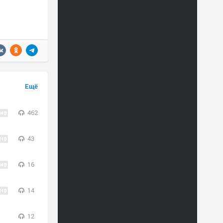
Ещё
462
43
16
14
12