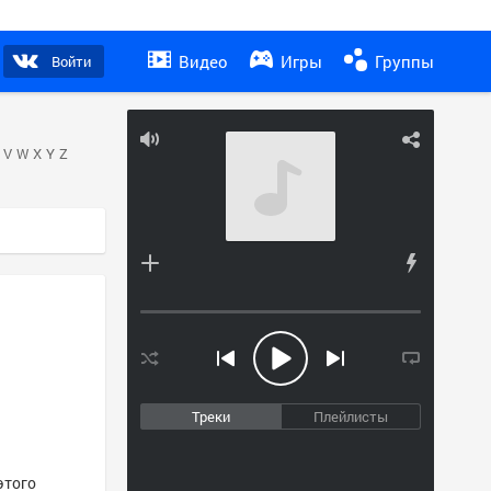
Видео
Игры
Группы
Войти
V
W
X
Y
Z
Треки
Плейлисты
этого