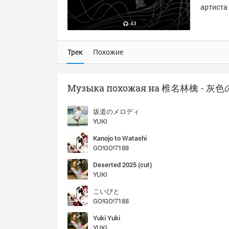
артиста 
43
Трек
Похожие
Музыка похожая на 椎名林檎 - 灰
坂道のメロディ
YUKI
Kanojo to Watashi
GO!GO!7188
Deserted 2025 (cut)
YUKI
こいびと
GO!GO!7188
Yuki Yuki
YUKI