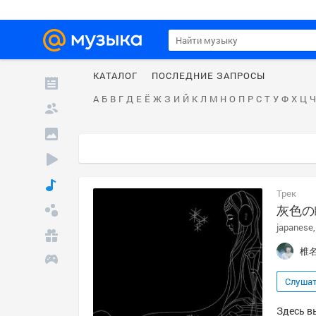
КАТАЛОГ
ПОСЛЕДНИЕ ЗАПРОСЫ
А
Б
В
Г
Д
Е
Ё
Ж
З
И
Й
К
Л
М
Н
О
П
Р
С
Т
У
Ф
Х
Ц
Ч
Трек
灰色の
japanese
椎
Слуша
Здесь в