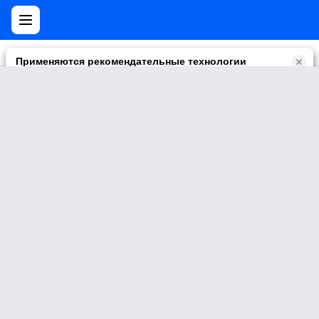
Применяются рекомендательные технологии
Прочитать правила их применении можно по
ссылке
.
Возможны упоминания
В контенте могут упоминаться наркотики и связанная с ними
информация. Незаконное потребление наркотических
средств, психотропных веществ и их аналогов причиняет
вред здоровью, их незаконный оборот запрещён и влечёт
установленную законодательством ответственность