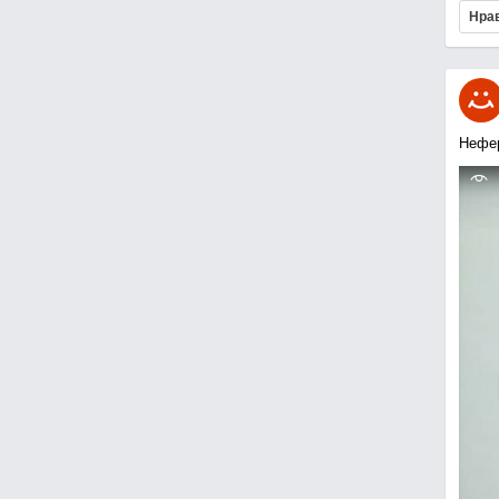
Нра
Нефе