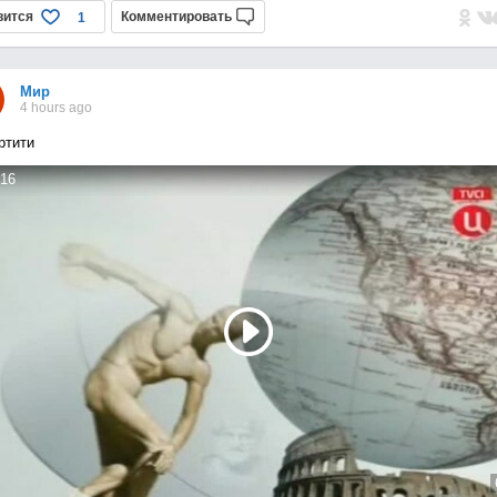
вится
Комментировать
1
Мир
4 hours ago
ртити
16