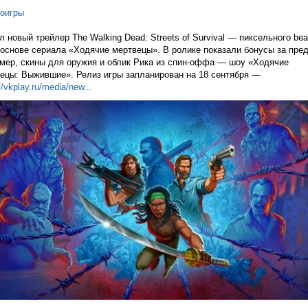
оигры
 новый трейлер The Walking Dead: Streets of Survival — пиксельного bea
 основе сериала «Ходячие мертвецы». В ролике показали бонусы за пред
мер, скины для оружия и облик Рика из спин-оффа — шоу «Ходячие
ецы: Выжившие». Релиз игры запланирован на 18 сентября —
//vkplay.ru/media/n
ew...