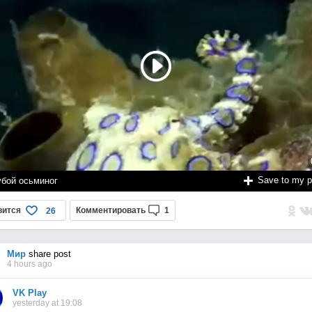
Save to my 
убой осьминог
вится
Комментировать
1
26
Мир
share post
4 hours ago
VK Play
yesterday at 19:08