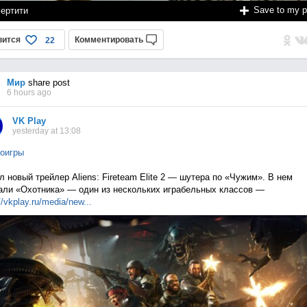
Save to my 
ертити
вится
Комментировать
22
Мир
share post
6 hours ago
VK Play
yesterday at 13:08
оигры
 новый трейлер Aliens: Fireteam Elite 2 — шутера по «Чужим». В нем
али «Охотника» — один из нескольких играбельных классов —
//vkplay.ru/media/n
ew...