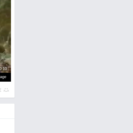
0:10
page