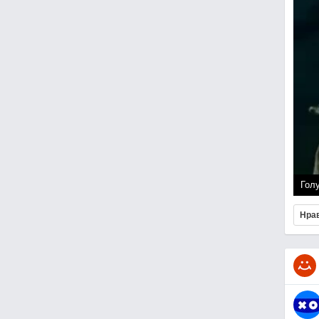
Гол
Нра