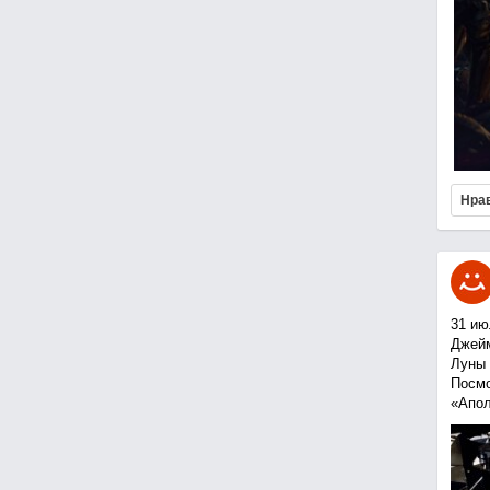
Нра
31 ию
Джейм
Луны 
Посмо
«Апол