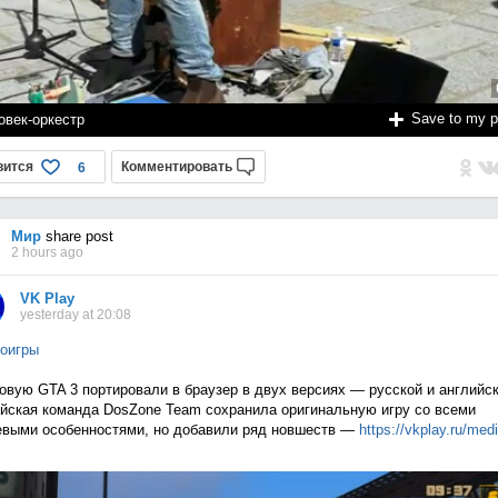
Save to my 
овек-оркестр
вится
Комментировать
6
Мир
share post
2 hours ago
VK Play
yesterday at 20:08
оигры
овую GTA 3 портировали в браузер в двух версиях — русской и английск
йская команда DosZone Team сохранила оригинальную игру со всеми
выми особенностями, но добавили ряд новшеств —
https://vkplay.ru/med