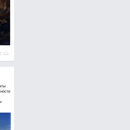
вты
хности
и