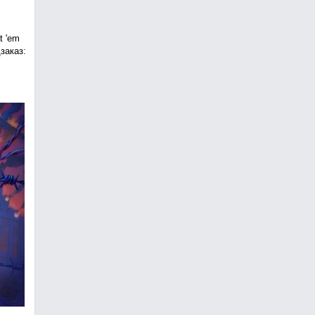
t 'em
заказ: