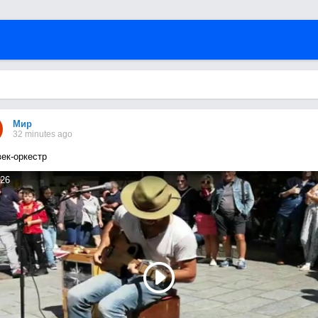
Мир
32 minutes ago
ек-оркестр
26