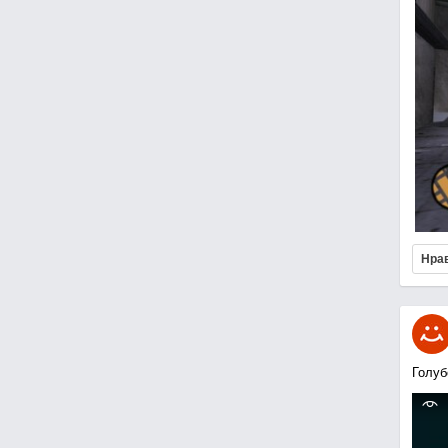
Нра
Голуб