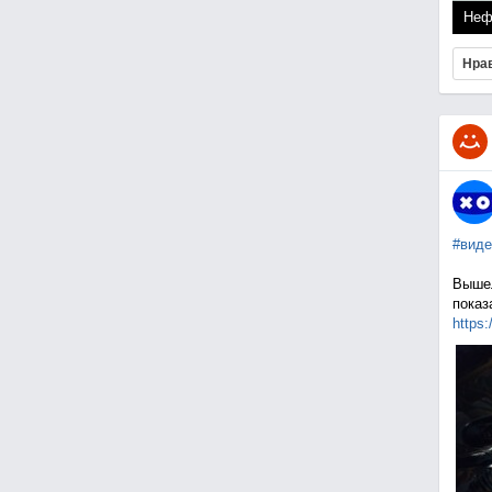
Неф
Нра
#виде
Вышел
показ
https: