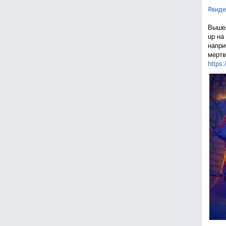
#виде
Вышел
up на
напри
мертв
https: