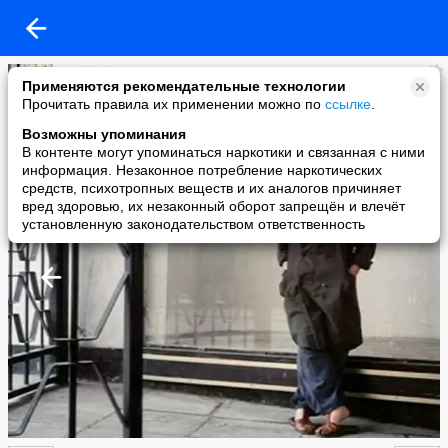
Ewald Blank
Применяются рекомендательные технологии
added a photo
Прочитать правила их применении можно по
ссылке
.
06 Feb в 00:45
Возможны упоминания
В контенте могут упоминаться наркотики и связанная с ними
информация. Незаконное потребление наркотических
средств, психотропных веществ и их аналогов причиняет
вред здоровью, их незаконный оборот запрещён и влечёт
установленную законодательством ответственность