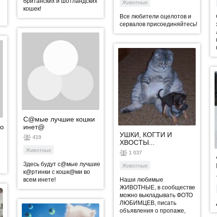
британских и шотландских
Животные
кошек!
Все любители оцелотов и
сервалов присоединяйтесь!
С@мые лучшие кошки
то
инет@
УШКИ, КОГТИ И
419
ХВОСТЫ...
Животные
1 037
Здесь будут с@мые лучшие
Животные
к@ртинки с кошк@ми во
всем инете!
Наши любимые
ЖИВОТНЫЕ, в сообществе
можно выкладывать ФОТО
ЛЮБИМЦЕВ, писать
объявления о пропаже,