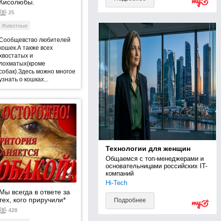
Кисолюбы.
25
Животные
Сообщевство любителей
кошек.А также всех
хвостатых и
лохматых(кроме
собак).Здесь можно многое
узнать о кошках...
Технологии для женщин
Общаемся с топ-менеджерами и 
основательницами российских IT-
компаний
Hi-Tech
Мы всегда в ответе за
тех, кого приручили*
Подробнее
428