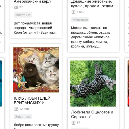
Американский кёрл
Домашние животные,
в
куплю, продам, отдам
27
даром!
5 542
Животные
Животные
Вот пожалуйста, новая
порода - Американский
Можно выставлять на
й,
Керл (от англrl - Завиток)...
продажу, обмен, отдать
даром любое животное
е
(кошку, собаку, хомяка,
кролика, игуану.....
КЛУБ ЛЮБИТЕЛЕЙ
БРИТАНСКИХ И
ШОТЛАНДСКИХ КОШЕК
12 890
Любители Оцелотов и
Сервалов!
Животные
37
Добро пожаловать в группу