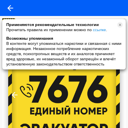
АвтоКрюк 7676
Применяются рекомендательные технологии
added a photo
Прочитать правила их применении можно по
ссылке
.
08 May в 09:55
Возможны упоминания
В контенте могут упоминаться наркотики и связанная с ними
информация. Незаконное потребление наркотических
средств, психотропных веществ и их аналогов причиняет
вред здоровью, их незаконный оборот запрещён и влечёт
установленную законодательством ответственность