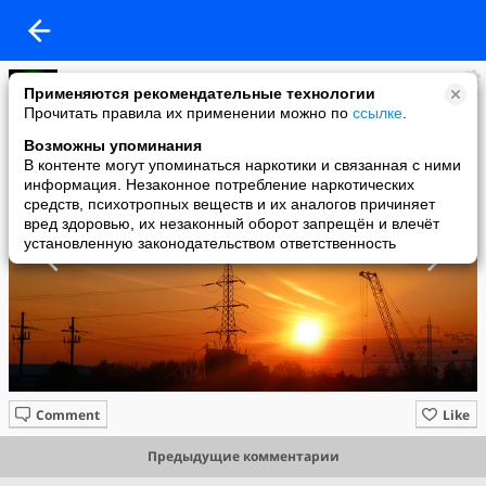
ПТС
Применяются рекомендательные технологии
added a photo
Прочитать правила их применении можно по
ссылке
.
08 Apr в 09:15
Возможны упоминания
В контенте могут упоминаться наркотики и связанная с ними
информация. Незаконное потребление наркотических
средств, психотропных веществ и их аналогов причиняет
вред здоровью, их незаконный оборот запрещён и влечёт
установленную законодательством ответственность
Comment
Like
Предыдущие комментарии