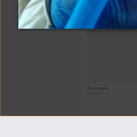
Другие альбомы
Анимация
24 фото