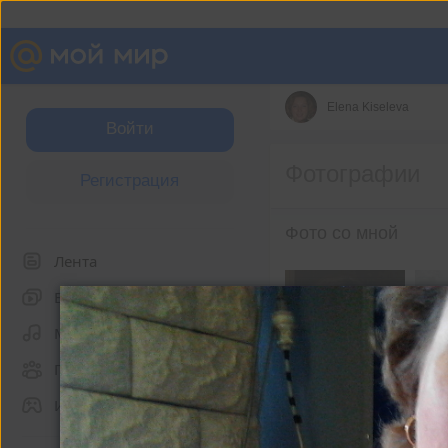
Elena Kiseleva
Войти
Фотографии
Регистрация
Фото со мной
Лента
Видео
Музыка
Группы
Игры