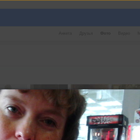
Анкета
Друзья
Фото
Видео
М