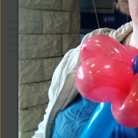
Mail
О компании
Реклама
Разработчикам
Мобильная версия
Помощь
Обсудить проект
Пользовательское соглашение