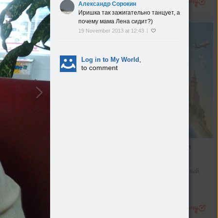
Александр Сорокин
Иришка так зажигательно танцует, а
почему мама Лена сидит?)
19 November 2013 at 12:43
,
Log in to My World
to comment
Путеводитель по России
Расскажем, что нужно для 
идеального путешествия, и 
поможем составить интересный 
маршрут
Новости
Подробнее