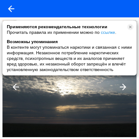
владимир лопушков
Применяются рекомендательные технологии
added a photo
Прочитать правила их применении можно по
ссылке
.
05 Sep в 06:16
Возможны упоминания
В контенте могут упоминаться наркотики и связанная с ними
информация. Незаконное потребление наркотических
средств, психотропных веществ и их аналогов причиняет
вред здоровью, их незаконный оборот запрещён и влечёт
установленную законодательством ответственность