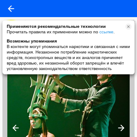
Loxly
Применяются рекомендательные технологии
added a photo
Прочитать правила их применении можно по
ссылке
.
02 Apr в 18:47
Возможны упоминания
В контенте могут упоминаться наркотики и связанная с ними
информация. Незаконное потребление наркотических
средств, психотропных веществ и их аналогов причиняет
вред здоровью, их незаконный оборот запрещён и влечёт
установленную законодательством ответственность