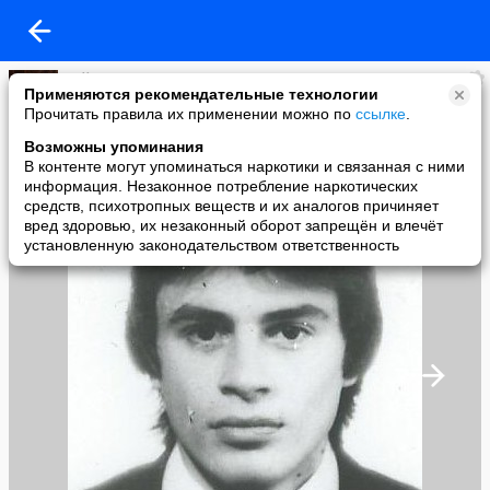
Теймураз Манагадзе
Применяются рекомендательные технологии
added a photo
Прочитать правила их применении можно по
ссылке
.
03 Feb в 14:50
Возможны упоминания
В контенте могут упоминаться наркотики и связанная с ними
информация. Незаконное потребление наркотических
средств, психотропных веществ и их аналогов причиняет
вред здоровью, их незаконный оборот запрещён и влечёт
установленную законодательством ответственность