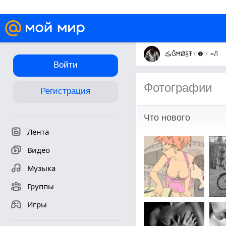
ڪĞĦØ§Ŧ☜❷☞ =Л
Войти
Фотографии
Регистрация
Что нового
Лента
Видео
Музыка
Группы
Игры