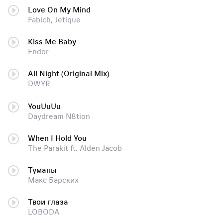
Love On My Mind
Fabich, Jetique
Kiss Me Baby
Endor
All Night (Original Mix)
DWYR
YouUuUu
Daydream N8tion
When I Hold You
The Parakit ft. Alden Jacob
Туманы
Макс Барских
Твои глаза
LOBODA