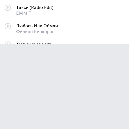
Такси (Radio Edit)
Elvira T
Любовь Или Обман
Филипп Киркоров
Ты же не знаешь
Emin
Не обвиняй меня
Елена Темникова
I Feel It Coming (feat. Daft Punk)
The Weeknd
Такси
Elvira T
Сломана
Serebro